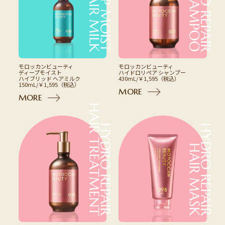
モロッカンビューティ
モロッカンビューティ
ディープモイスト
ハイドロリペア シャンプー
ハイブリッド ヘアミルク
430mL/￥1,595（税込）
150mL/￥1,595（税込）
M
O
R
E
M
O
R
E