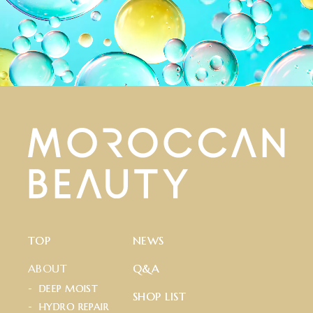
T
O
P
N
E
W
S
ABOUT
Q
&
A
D
E
E
P
M
O
I
S
T
S
H
O
P
L
I
S
T
H
Y
D
R
O
R
E
P
A
I
R