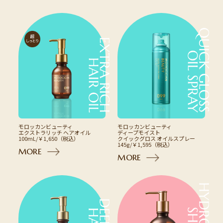
モロッカンビューティ
モロッカンビューティ
エクストラリッチ ヘアオイル
ディープモイスト
100mL/￥1,650（税込）
クイックグロス
オイルスプレー
145g/￥1,595（税込）
M
O
R
E
M
O
R
E