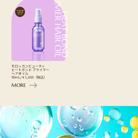
モロッカンビューティ
ヒートボンド プライマー
ヘアオイル
90mL/￥1,650（税込）
M
O
R
E