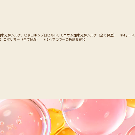
3 加水分解シルク、ヒドロキシプロピルトリモニウム加水分解シルク（全て保湿） ＊4 γ
）コポリマー（全て保湿） ＊5 ヘアカラーの色落ち緩和