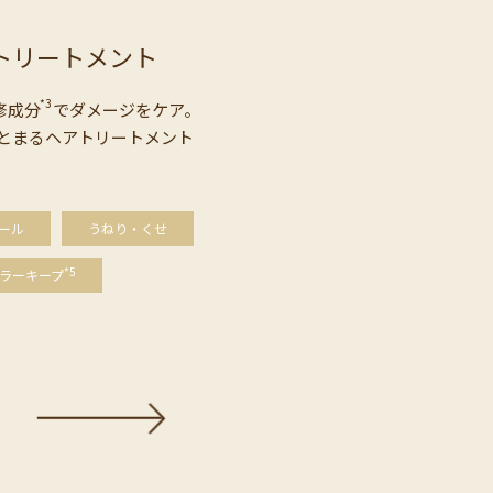
ィ
トリートメント
*3
修成分
でダメージをケア。
とまるヘアトリートメント
ール
うねり・くせ
*5
ラーキープ