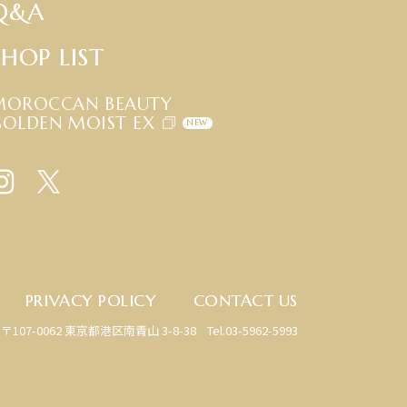
Q
&
A
S
H
O
P
L
I
S
T
MOROCCAN BEAUTY
GOLDEN MOIST EX
NEW
P
R
I
V
A
C
Y
P
O
L
I
C
Y
C
O
N
T
A
C
T
U
S
〒107-0062 東京都港区南青山 3-8-38
Tel.03-5962-5993