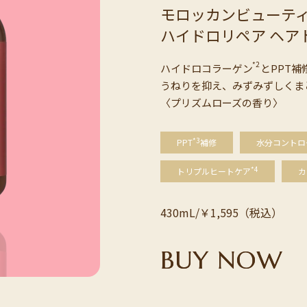
モロッカンビューテ
ハイドロリペア ヘア
*2
ハイドロコラーゲン
とPPT補
うねりを抑え、みずみずしくま
〈プリズムローズの香り〉
*3
PPT
補修
水分コントロ
*4
トリプルヒートケア
カ
430mL/￥1,595（税込）
B
U
Y
N
O
W