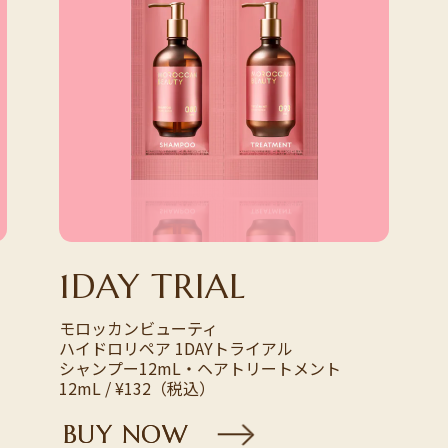
1DAY TRIAL
モロッカンビューティ
ハイドロリペア
1DAYトライアル
シャンプー12mL・
ヘアトリートメント
12mL / ¥132（税込）
B
U
Y
N
O
W