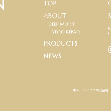
T
O
P
ABOUT
D
E
E
P
M
O
I
S
T
H
Y
D
R
O
R
E
P
A
I
R
P
R
O
D
U
C
T
S
N
E
W
S
ボトルワークス株式会社