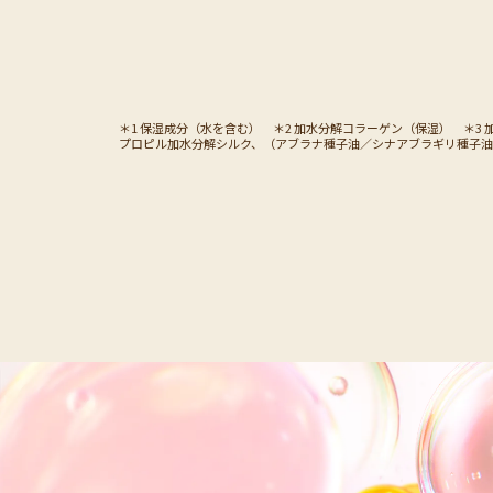
＊1 保湿成分（水を含む） ＊2 加水分解コラーゲン（保湿） ＊
プロピル加水分解シルク、（アブラナ種子油／シナアブラギリ種子油