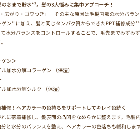
髪の芯まで貯水*
²
。髪の3大悩みに集中アプローチ！
り・広がり・ゴワつき」。その主な原因は毛髪内部の水分バラン
ゲン*³に加え、髪と同じタンパク質からできたPPT補修成分*
補って水分バランスをコントロールすることで、毛先までみずみ
す。
ーゲン＞
加水分解コラーゲン （保湿）
＞
加水分解シルク （保湿）
着補修！ヘアカラーの色持ちをサポートしてキレイ色続く
がれに密着補修し、髪表面の凸凹をなめらかに整えます。毛髪
油分と水分のバランスを整え、ヘアカラーの色落ちも緩和しま