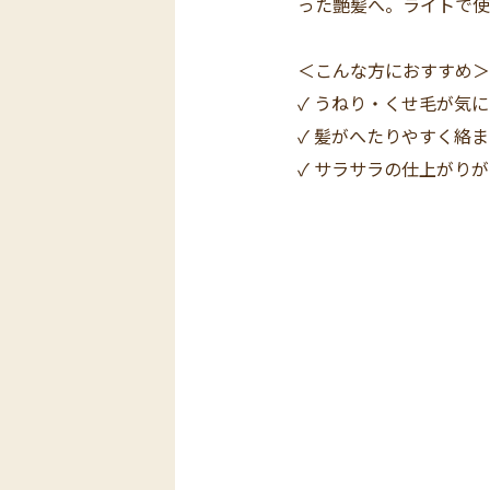
った艶髪へ。ライトで使
＜こんな方におすすめ＞
✓ うねり・くせ毛が気
✓ 髪がへたりやすく絡
✓ サラサラの仕上がり