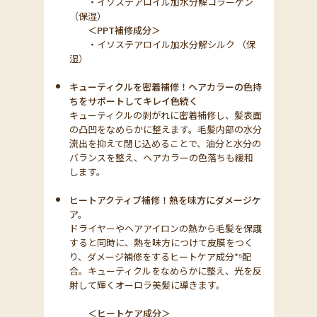
・イソステアロイル加水分解コラーゲン
（保湿）
＜PPT補修成分＞
・イソステアロイル加水分解シルク （保
湿）
キューティクルを密着補修！ヘアカラーの色持
ちをサポートしてキレイ色続く
キューティクルの剥がれに密着補修し、髪表面
の凸凹をなめらかに整えます。毛髪内部の水分
流出を抑えて閉じ込めることで、油分と水分の
バランスを整え、ヘアカラーの色落ちも緩和
します。
ヒートアクティブ補修！熱を味方にダメージケ
ア。
ドライヤーやヘアアイロンの熱から毛髪を保護
すると同時に、熱を味方につけて皮膜をつく
り、ダメージ補修をするヒートケア成分*⁵配
合。キューティクルをなめらかに整え、光を反
射して輝くオーロラ美髪に導きます。
＜ヒートケア成分＞