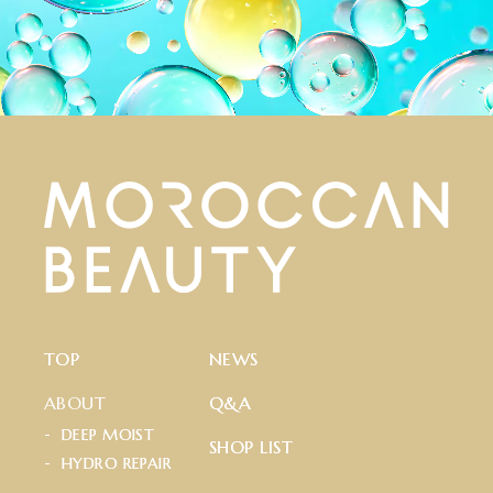
T
O
P
N
E
W
S
ABOUT
Q
&
A
D
E
E
P
M
O
I
S
T
S
H
O
P
L
I
S
T
H
Y
D
R
O
R
E
P
A
I
R