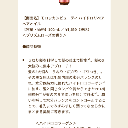
【商品名】モロッカンビューティ ハイドロリペア
ヘアオイル
【容量・価格】100mL ／ ¥1,650（税込）
＜プリズムローズの香り＞
●商品特徴
うねり髪を科学して髪の芯まで貯水*
²
。髪の3
大悩みに集中アプローチ！
髪の3大悩み「うねり・広がり・ゴワつき」。
その主な原因は毛髪内部の水分バランスの乱
れ。水分保持力に優れたハイドロコラーゲン*³
に加え、髪と同じタンパク質からできたPPT補
修成分*⁴が髪の芯まで潤いを届けて貯水*²。潤
いを補って水分バランスをコントロールするこ
とで、毛先までみずみずしく潤ってなめらかに
まとまる美髪に導きます。
＜ハイドロコラーゲン＞