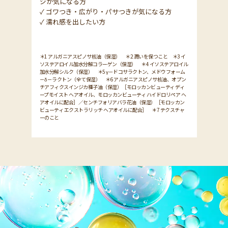
ジが気になる方
✓ ゴワつき・広がり・パサつきが気になる方
✓ 濡れ感を出したい方
＊1 アルガニアスピノサ核油（保湿） ＊2 潤いを保つこと ＊3 イ
ソステアロイル加水分解コラーゲン（保湿） ＊4 イソステアロイル
加水分解シルク（保湿） ＊5 γ－ドコサラクトン、メドウフォーム
－δ－ラクトン（全て保湿） ＊6 アルガニアスピノサ核油、オプン
チアフィクスインジカ種子油（保湿）［モロッカンビューティ ディ
ープモイスト ヘアオイル、モロッカンビューティ ハイドロリペア ヘ
アオイルに配合］／センチフォリアバラ花油（保湿）［モロッカン
ビューティ エクストラリッチ ヘアオイルに配合］ ＊7 テクスチャ
ーのこと