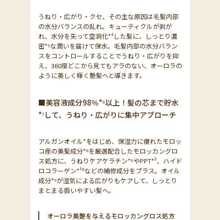
うねり・広がり・クセ、その主な原因は毛髪内部
の水分バランスの乱れ。キューティクルが剥が
れ、水分を失って空洞化*⁴した髪に、しっとり濃
密*⁵な潤いを届けて保水。毛髪内部の水分バラン
スをコントロールすることでうねり・広がりを抑
え、360度どこから見てもアラのない、オーロラの
ように美しく輝く艶髪へと導きます。
■美容液成分98％*⁶以上！髪の芯まで貯水
*⁷して、うねり・広がりに集中アプローチ
アルガンオイル*をはじめ、保湿力に優れたモロッ
コ産の美髪成分*⁸を厳選配合したモロッカングロ
ス処方に、うねりケアケラチン*⁹やPPT*³、ハイド
ロコラーゲン*¹⁰などの補修成分をプラス。オイル
成分*⁸が湿気による広がりもケアして、しっとり
まとまる扱いやすい髪へ。
オーロラ美艶を与えるモロッカングロス処方