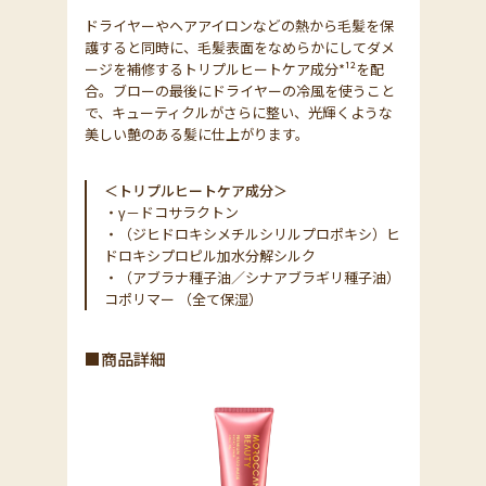
ドライヤーやヘアアイロンなどの熱から毛髪を保
護すると同時に、毛髪表面をなめらかにしてダメ
ージを補修するトリプルヒートケア成分*¹²を配
合。ブローの最後にドライヤーの冷風を使うこと
で、キューティクルがさらに整い、光輝くような
美しい艶のある髪に仕上がります。
＜トリプルヒートケア成分＞
・γ－ドコサラクトン
・（ジヒドロキシメチルシリルプロポキシ）ヒ
ドロキシプロピル加水分解シルク
・（アブラナ種子油／シナアブラギリ種子油）
コポリマー （全て保湿）
■商品詳細