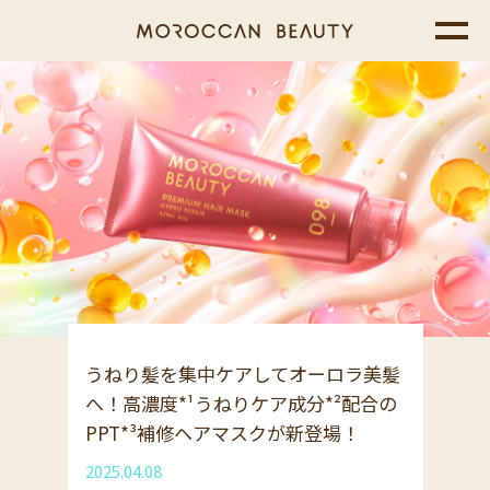
うねり髪を集中ケアしてオーロラ美髪
へ！高濃度*¹うねりケア成分*²配合の
PPT*³補修ヘアマスクが新登場！
2025.04.08