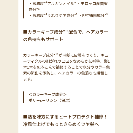
・高濃度*¹アルガンオイル* ・モロッコ産美髪
成分*⁸
・高濃度*¹うねりケア成分*² ・PPT補修成分*³
■カラーキープ成分*¹¹配合で、ヘアカラー
の色持ちもサポート
カラーキープ成分*¹¹が毛髪に皮膜をつくり、キュ
ーティクルの剥がれや凸凹をなめらかに補整。髪1
本1本を包みこんで補修することで水分やカラー色
素の流出を予防し、ヘアカラーの色落ちも緩和し
ます。
＜カラーキープ成分＞
ポリ－ε－リシン（保湿）
■熱を味方にするヒートプロテクト補修！
冷風仕上げでもっときらめくツヤ髪へ