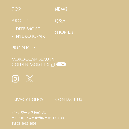
T
O
P
N
E
W
S
ABOUT
Q
&
A
D
E
E
P
M
O
I
S
T
S
H
O
P
L
I
S
T
H
Y
D
R
O
R
E
P
A
I
R
P
R
O
D
U
C
T
S
MOROCCAN BEAUTY
GOLDEN MOIST EX
NEW
P
R
I
V
A
C
Y
P
O
L
I
C
Y
C
O
N
T
A
C
T
U
S
ボトルワークス株式会社
〒107-0062 東京都港区南青山 3-8-38
Tel.03-5962-5993