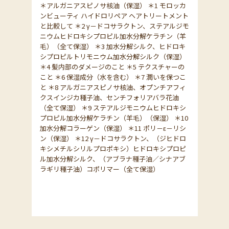
＊アルガニアスピノサ核油（保湿） ＊1 モロッカ
ンビューティ ハイドロリペア ヘアトリートメント
と比較して ＊2 γ－ドコサラクトン、ステアルジモ
ニウムヒドロキシプロピル加水分解ケラチン（羊
毛）（全て保湿） ＊3 加水分解シルク、ヒドロキ
シプロピルトリモニウム加水分解シルク（保湿）
＊4 髪内部のダメージのこと ＊5 テクスチャーの
こと ＊6 保湿成分（水を含む） ＊7 潤いを保つこ
と ＊8 アルガニアスピノサ核油、オプンチアフィ
クスインジカ種子油、センチフォリアバラ花油
（全て保湿） ＊9 ステアルジモニウムヒドロキシ
プロピル加水分解ケラチン（羊毛）（保湿） ＊10
加水分解コラーゲン（保湿） ＊11 ポリ－ε－リシ
ン（保湿） ＊12 γ－ドコサラクトン、（ジヒドロ
キシメチルシリルプロポキシ）ヒドロキシプロピ
ル加水分解シルク、（アブラナ種子油／シナアブ
ラギリ種子油）コポリマー（全て保湿）