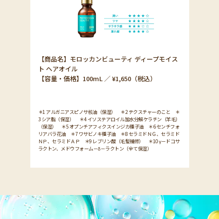
【商品名】モロッカンビューティ ディープモイス
ト ヘアオイル
【容量・価格】100mL ／ ¥1,650（税込）
＊1 アルガニアスピノサ核油（保湿） ＊2 テクスチャーのこと ＊
3 シア脂（保湿） ＊4 イソステアロイル加水分解ケラチン（羊毛）
（保湿） ＊5 オプンチアフィクスインジカ種子油 ＊6 センチフォ
リアバラ花油 ＊7 ワサビノキ種子油 ＊8 セラミドＮＧ、セラミド
ＮＰ、セラミドＡＰ ＊9 レブリン酸（毛髪補修） ＊10 γ－ドコサ
ラクトン、メドウフォーム－δ－ラクトン（全て保湿）