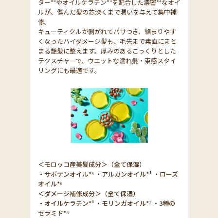
ター*³やオイルケラチン*⁴を配合した濃密*²なオイ
ルが、傷んだ髪の芯深くまで潤いを与えて集中補
修。
キューティクルが剥がれてパサつき、絡まりやす
くなったハイダメージ髪も、毛先まで素直にまと
まる艶髪に整えます。厚みのあるこっくりとした
テクスチャーで、ウエットな濡れ髪・束感スタイ
リングにも最適です。
＜モロッコ産美髪成分＞（全て保湿）
・サボテンオイル*⁵ ・アルガンオイル*¹ ・ローズ
オイル*⁶
＜ダメージ補修成分＞（全て保湿）
・オイルケラチン*⁴ ・モリンガオイル*⁷ ・3種の
セラミド*⁸