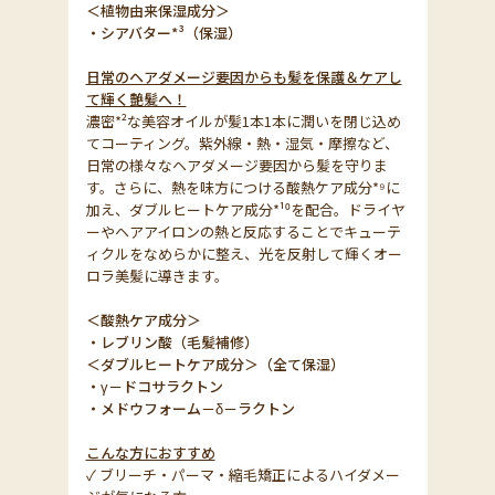
＜植物由来保湿成分＞
・シアバター*³（保湿）
日常のヘアダメージ要因からも髪を保護＆ケアし
て輝く艶髪へ！
濃密*²な美容オイルが髪1本1本に潤いを閉じ込め
てコーティング。紫外線・熱・湿気・摩擦など、
日常の様々なヘアダメージ要因から髪を守りま
す。さらに、熱を味方につける酸熱ケア成分*⁹に
加え、ダブルヒートケア成分*¹⁰を配合。ドライヤ
ーやヘアアイロンの熱と反応することでキューテ
ィクルをなめらかに整え、光を反射して輝くオー
ロラ美髪に導きます。
＜酸熱ケア成分＞
・レブリン酸（毛髪補修）
＜ダブルヒートケア成分＞（全て保湿）
・γ－ドコサラクトン
・メドウフォーム－δ－ラクトン
こんな方におすすめ
✓ ブリーチ・パーマ・縮毛矯正によるハイダメー