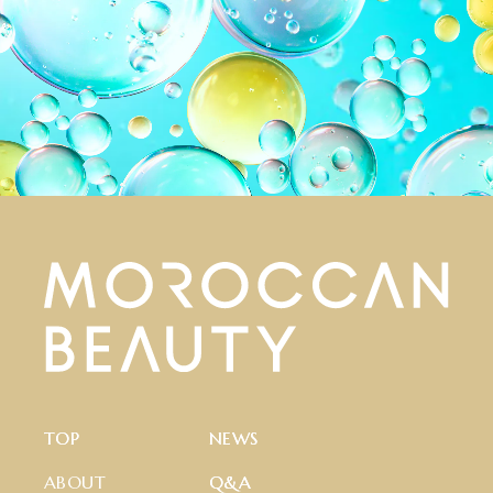
T
O
P
N
E
W
S
ABOUT
Q
&
A