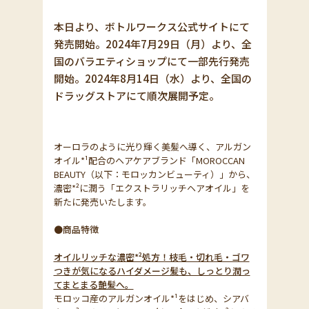
本日より、ボトルワークス公式サイトにて
発売開始。2024年7月29日（月）より、全
国のバラエティショップにて一部先行発売
開始。2024年8月14日（水）より、全国の
ドラッグストアにて順次展開予定。
オーロラのように光り輝く美髪へ導く、アルガン
オイル*¹配合のヘアケアブランド「MOROCCAN
BEAUTY（以下：モロッカンビューティ）」から、
濃密*²に潤う「エクストラリッチヘアオイル」を
新たに発売いたします。
●商品特徴
オイルリッチな濃密*²処方！枝毛・切れ毛・ゴワ
つきが気になるハイダメージ髪も、しっとり潤っ
てまとまる艶髪へ。
モロッコ産のアルガンオイル*¹をはじめ、シアバ