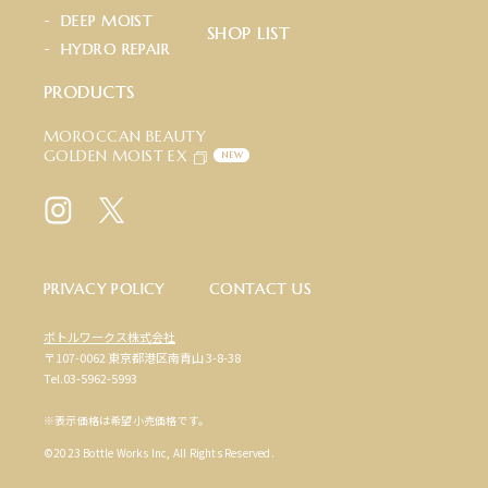
D
E
E
P
M
O
I
S
T
S
H
O
P
L
I
S
T
H
Y
D
R
O
R
E
P
A
I
R
P
R
O
D
U
C
T
S
MOROCCAN BEAUTY
GOLDEN MOIST EX
NEW
P
R
I
V
A
C
Y
P
O
L
I
C
Y
C
O
N
T
A
C
T
U
S
ボトルワークス株式会社
〒107-0062 東京都港区南青山 3-8-38
Tel.03-5962-5993
※表示価格は希望小売価格です。
©2023 Bottle Works Inc, All Rights Reserved.