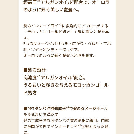
超高圧*¹アルガンオイル*配合で、オーロラ
のように輝く美しい艶髪へ
。
髪のインナードライ*²に多角的にアプローチする
「モロッカンゴールド処方」で髪に潤いと艶を与
え、
5つのダメージ＜パサつき・広がり・うねり・アホ
毛・ツヤ不足＞をトータルケア。
オーロラのように輝く艶髪へと導きます。
■処方設計
高濃度*³アルガンオイル*配合。
うるおいと輝きを与えるモロッカンゴール
ド処方
●PPTタンパク補修成分*⁴で髪のダメージホール
をうるおいで満たす
髪の主成分であるタンパク質の流出に着目。内部
に隙間ができてインナードライ*²状態となった髪
に、