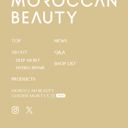
T
O
P
N
E
W
S
ABOUT
Q
&
A
D
E
E
P
M
O
I
S
T
S
H
O
P
L
I
S
T
H
Y
D
R
O
R
E
P
A
I
R
P
R
O
D
U
C
T
S
MOROCCAN BEAUTY
GOLDEN MOIST EX
NEW