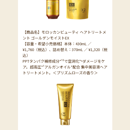
【商品名】モロッカンビューティ ヘアトリートメ
ント ゴールデンモイストEX
【容量・希望小売価格】本体：430mL ／
¥1,760（税込）、詰め替え：370mL ／ ¥1,320（税
込）
PPTタンパク補修成分*¹²で空洞化*⁸ダメージをケ
ア。超高圧*¹アルガンオイル*配合 集中美容液ヘア
トリートメント。＜プリズムローズの香り＞