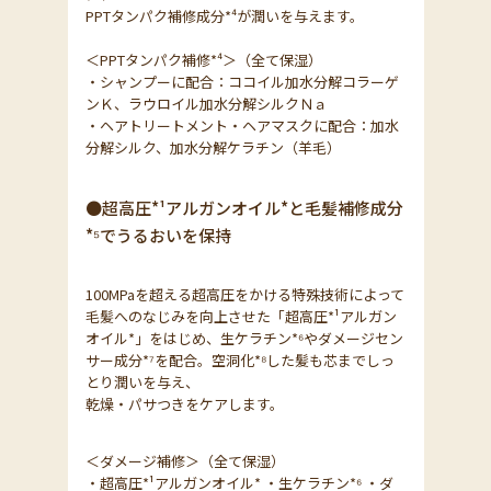
PPTタンパク補修成分*⁴が潤いを与えます。
＜PPTタンパク補修*⁴＞（全て保湿）
・シャンプーに配合：ココイル加水分解コラーゲ
ンＫ、ラウロイル加水分解シルクＮａ
・ヘアトリートメント・ヘアマスクに配合：加水
分解シルク、加水分解ケラチン（羊毛）
●超高圧*¹アルガンオイル*と毛髪補修成分
*⁵でうるおいを保持
100MPaを超える超高圧をかける特殊技術によって
毛髪へのなじみを向上させた「超高圧*¹アルガン
オイル*」をはじめ、生ケラチン*⁶やダメージセン
サー成分*⁷を配合。空洞化*⁸した髪も芯までしっ
とり潤いを与え、
乾燥・パサつきをケアします。
＜ダメージ補修＞（全て保湿）
・超高圧*¹アルガンオイル* ・生ケラチン*⁶ ・ダ