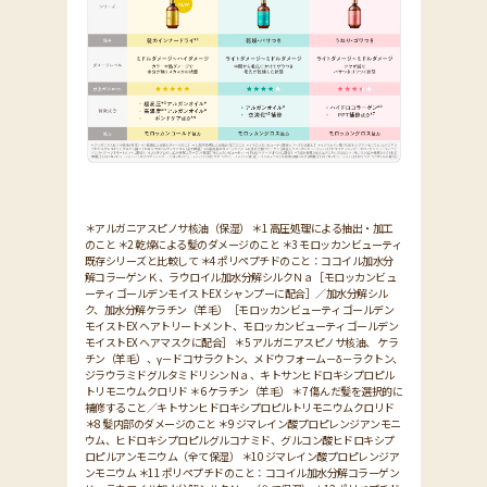
＊アルガニアスピノサ核油（保湿） ＊1 高圧処理による抽出・加工
のこと ＊2 乾燥による髪のダメージのこと ＊3 モロッカンビューティ
既存シリーズと比較して ＊4 ポリペプチドのこと：ココイル加水分
解コラーゲン Ｋ、ラウロイル加水分解シルクＮａ［モロッカンビュ
ーティ ゴールデンモイストEX シャンプーに配合］／加水分解シル
ク、加水分解ケラチン（羊毛）［モロッカンビューティ ゴールデン
モイストEX ヘアトリートメント、モロッカンビューティ ゴールデン
モイストEX ヘアマスクに配合］ ＊5 アルガニアスピノサ核油、 ケラ
チン（羊毛）、γ－ドコサラクトン、メドウフォーム－δ－ラクトン、
ジラウラミドグルタミドリシンＮａ、キトサンヒドロキシプロピル
トリモニウムクロリド ＊6 ケラチン（羊毛） ＊7 傷んだ髪を選択的に
補修すること／キトサンヒドロキシプロピルトリモニウムクロリド
＊8 髪内部のダメージのこと ＊9 ジマレイン酸プロピレンジアンモニ
ウム、ヒドロキシプロピルグルコナミド、グルコン酸ヒドロキシプ
ロピルアンモニウム（全て保湿） ＊10 ジマレイン酸プロピレンジア
ンモニウム ＊11 ポリペプチドのこと：ココイル加水分解コラーゲン