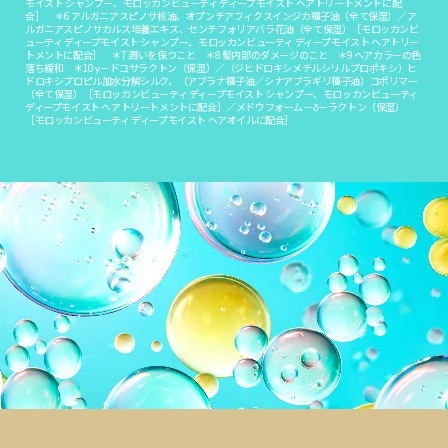
モイスト シャンプー、モロッカンビューティ ディープモイスト ヘアトリートメントに配
合］ ＊6 アルガニアスピノサ核油、オプンチアフィクスインジカ種子油（全て保湿）／ア
ルガニアスピノサカルス培養エキス、センチフォリアバラ花油（全て保湿）［モロッカンビ
ューティ ディープモイスト シャンプー、モロッカンビューティ ディープモイスト ヘアトリー
トメントに配合］ ＊7 潤いを保つこと ＊8 髪内部のダメージのこと ＊9 ヘアカラーの色
落ち緩和 ＊10 γ－ドコサラクトン（保湿）／（ジヒドロキシメチルシリルプロポキシ）ヒ
ドロキシプロピル加水分解シルク、（アブラナ種子油／シナアブラギリ種子油）コポリマー
（全て保湿）［モロッカンビューティ ディープモイスト シャンプー、モロッカンビューティ
ディープモイスト ヘアトリートメントに配合］／メドウフォーム－δ－ラクトン（保湿）
［モロッカンビューティ ディープモイスト ヘアオイルに配合］