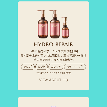
H
Y
D
R
O
R
E
P
A
I
R
うねり髪を科学、くせや広がりを抑制
髪内部の水分バランスに着目し、芯まで潤いを届け
毛先まで素直にまとまる艶髪へ
*
*1
うねり
広がり
ゴワつき
カラーキープ
＊ 保湿ケア ＊1 ヘアカラーの色落ち緩和
VIEW ABOUT