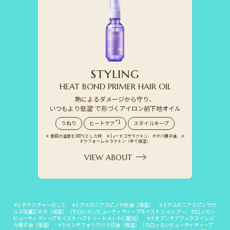
S
T
Y
L
I
N
G
HEAT BOND PRIMER HAIR OIL
熱によるダメージから守り、
いつもより低温
*
で形づくアイロン前下地オイル
*1
うねり
ヒートケア
スタイルキープ
＊ 普段の温度を180℃とした時 ＊1 γードコサラクトン、ホホバ種子油、メ
ドウフォーム-δ-ラクトン（全て保湿）
VIEW ABOUT
＊1 テクスチャーのこと ＊2 アルガニアスピノサ核油（保湿） ＊3 アルガニアスピノサカ
ルス培養エキス（保湿）［モロッカンビューティ ディープモイスト シャンプー、モロッカン
ビューティ ディープモイスト ヘアトリートメントに配合］ ＊4 オプンチアフィクスインジ
カ種子油（保湿） ＊5 センチフォリアバラ花油（保湿）［モロッカンビューティ ディープ