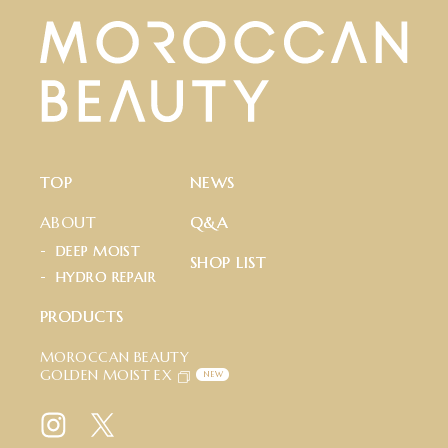
T
O
P
N
E
W
S
ABOUT
Q
&
A
D
E
E
P
M
O
I
S
T
S
H
O
P
L
I
S
T
H
Y
D
R
O
R
E
P
A
I
R
P
R
O
D
U
C
T
S
MOROCCAN BEAUTY
GOLDEN MOIST EX
NEW