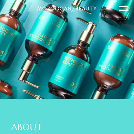
A
B
O
U
T